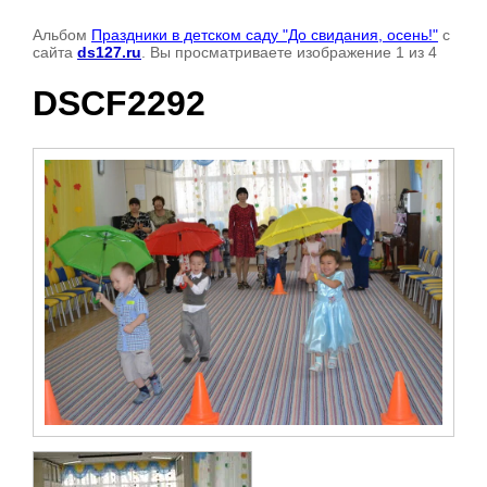
Альбом
Праздники в детском саду "До свидания, осень!"
с
сайта
ds127.ru
. Вы просматриваете изображение 1 из 4
DSCF2292