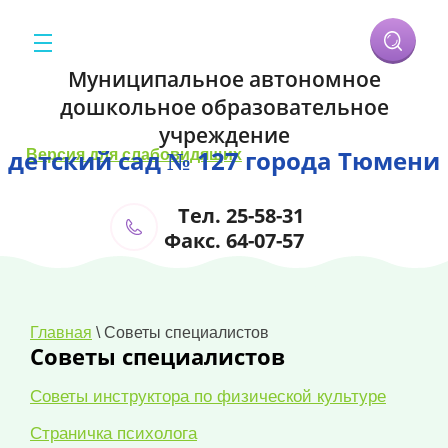
Муниципальное автономное
дошкольное образовательное
учреждение
детский сад № 127 города Тюмени
Версия для слабовидящих
Тел. 25-58-31
Факс. 64-07-57
Главная
\
Советы специалистов
Советы специалистов
Советы инструктора по физической культуре
Страничка психолога